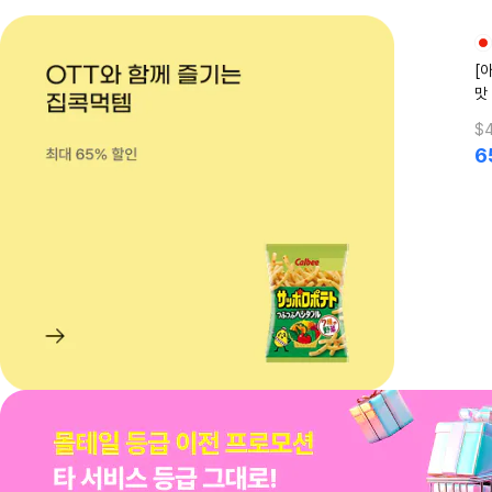
[
맛 
$4
6