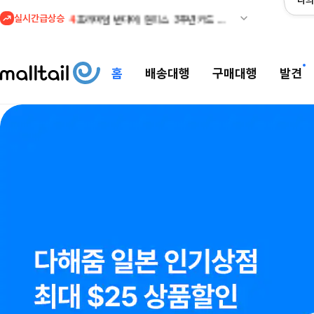
나의
실시간급상승
4
프리미엄 반다이) 원피스 3주년 카드 프리오더 오픈! (인기 상품은 품절·재입고 반복)
5
줌바웨어 뉴드랍! 올여름 가장 핫한 핑크 컬렉션 런칭
1
셀프포트레이트 썸머 세일! 지수,아이유 착용 + 관세내 특가
홈
배송대행
구매대행
발견