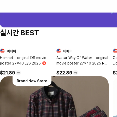
실시간 BEST
이베이
이베이
1
2
Hamnet - original DS movie
Avatar Way Of Water - original
Go
poster 27x40 D/S 2025
movie poster 27x40 2025 Re-
Li
release Domestic US
$21.89
$22.89
$
Brand New Store