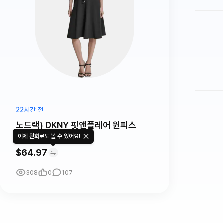
22시간 전
노드랙) DKNY 핏앤플레어 원피스
$64.97
이제 원화로도 볼 수 있어요!
$64.97
308
0
107