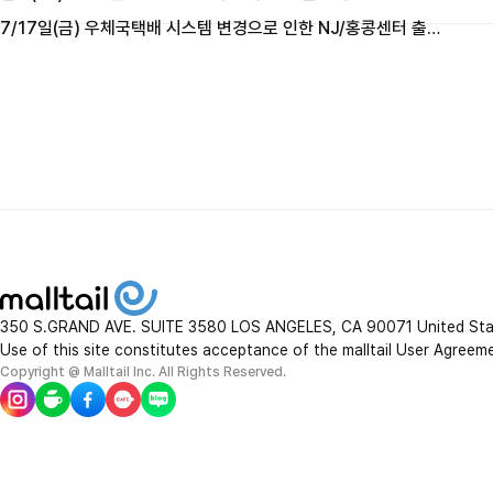
7/17일(금) 우체국택배 시스템 변경으로 인한 NJ/홍콩센터 출고 및 마감시간 변경 안내
350 S.GRAND AVE. SUITE 3580 LOS ANGELES, CA 90071 United St
Use of this site constitutes acceptance of the malltail User Agreem
Copyright @ Malltail Inc. All Rights Reserved.