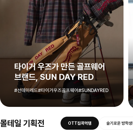
타이거 우즈가 만든 골프웨어
브랜드, SUN DAY RED
#선데이레드
#타이거우즈골프웨어
#SUNDAYRED
몰테일 기획전
OTT집콕먹템
슬기로운 방학생