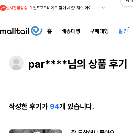
나의
실시간급상승
1
셀프포트레이트 썸머 세일! 지수,아이유 착용 + 관세내 특가
홈
배송대행
구매대행
발견
par****님의 상품 후기
작성한 후기가
94
개 있습니다.
잘 도착해서 좋아요