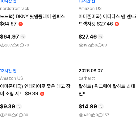
10시간 전
10시간 전
nordstromrack
Amazon US
노드랙) DKNY 핏앤플레어 원피스
아마존미국) 아디다스 맨 엔트
$64.97
트랙자켓 $27.46
$
64.97
$
27.46
207
0
70
192
0
68
13시간 전
2026.08.07
Amazon US
carhartt
아마존미국) 인테리어로 좋은 레고 장
칼하트) 워크웨어 칼하트 최대 
미 조립 세트 $9.39
인!!
$
9.39
$
14.99
210
0
80
430
0
157