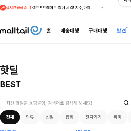
나의
1
셀프포트레이트 썸머 세일! 지수,아이유 착용 + 관세내 특가
실시간급상승
2
조마샵) 버버리 역대급 특가! 최대 94% 세일
3
메이시스) 폴로, 타미힐피거 등 인기 키즈 브랜드 최대 50% 할인!
4
프리미엄 반다이) 원피스 3주년 카드 프리오더 오픈! (인기 상품은 품절·재입고 반복)
홈
배송대행
구매대행
발견
5
줌바웨어 뉴드랍! 올여름 가장 핫한 핑크 컬렉션 런칭
1
셀프포트레이트 썸머 세일! 지수,아이유 착용 + 관세내 특가
조마샵) 버버리 
셀프포트레이트 썸머 세일! 지수,아이유
핫딜
세일
$
109.95
착용 + 관세내 특가
200.00
$
8755
366
67
4132
8161
BEST
전체
의류
신발
잡화
전자기기
취미