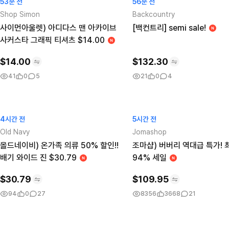
53분 전
56분 전
Shop Simon
Backcountry
사이먼아울렛) 아디다스 맨 아카이브
[백컨트리] semi sale!
사커스타 그래픽 티셔츠 $14.00
$
14.00
$
132.30
41
0
5
21
0
4
4시간 전
5시간 전
Old Navy
Jomashop
올드네이비) 온가족 의류 50% 할인!!
조마샵) 버버리 역대급 특가! 
배기 와이드 진 $30.79
94% 세일
$
30.79
$
109.95
94
0
27
8356
3668
21