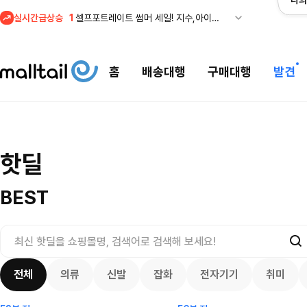
나의
실시간급상승
1
셀프포트레이트 썸머 세일! 지수,아이유 착용 + 관세내 특가
홈
배송대행
구매대행
발견
조마샵) 버버리 
셀프포트레이트 썸머 세일! 지수,아이유
핫딜
세일
$
109.95
착용 + 관세내 특가
200.00
$
8355
3668
33
4132
7953
BEST
전체
의류
신발
잡화
전자기기
취미