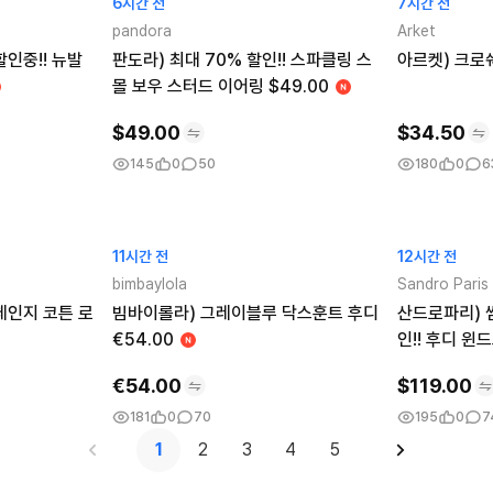
6시간 전
7시간 전
pandora
Arket
할인중!! 뉴발
판도라) 최대 70% 할인!! 스파클링 스
아르켓) 크로쉐
몰 보우 스터드 이어링 $49.00
$
49.00
$
34.50
145
0
50
180
0
6
11시간 전
12시간 전
bimbaylola
Sandro Paris
체인지 코튼 로
빔바이롤라) 그레이블루 닥스훈트 후디
산드로파리) 썸
€54.00
인!! 후디 윈
€
54.00
$
119.00
181
0
70
195
0
7
1
2
3
4
5