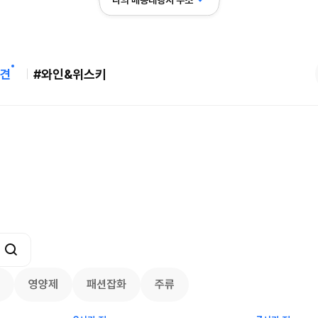
나의 배송대행지 주소
견
#와인&위스키
다이) 원피스 3주년 카드 프리
 (인기 상품은 품절·재입고 반
REI) 아크테릭스 감마 시리즈 아우터 
00
50% 할인
199.83
$
2436
30
33
4211
7447
영양제
패션잡화
주류