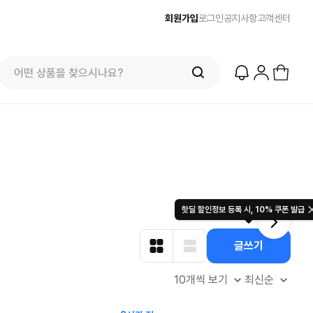
회원가입
로그인
공지사항
고객센터
최대
줌바웨어 뉴드랍! 올여름 가장 핫한 핑크
스윔아울렛
컬렉션 런칭
$
49.00
용품 특
22.
$
8221
4328
57
7991
핫딜 할인정보 등록 시, 10% 쿠폰 발급
글쓰기
10개씩 보기
최신순