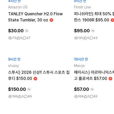
4시간 전
5시간 전
Amazon US
Finish Line
TANLEY Quencher H2.0 Flow
피니쉬라인) 최대 50% 
State Tumbler, 30 oz
란스 1906R $95.00
$
30.00
$
95.00
75
0
27
135
0
42
9시간 전
10시간 전
stussy
Macys
스투시) 2026 신상!! 스투시 스포츠 집
메이시스) 아르마니익스
후디 $150.00
고 폴로셔츠 $57.00
$
150.00
$
57.00
196
0
69
168
0
63