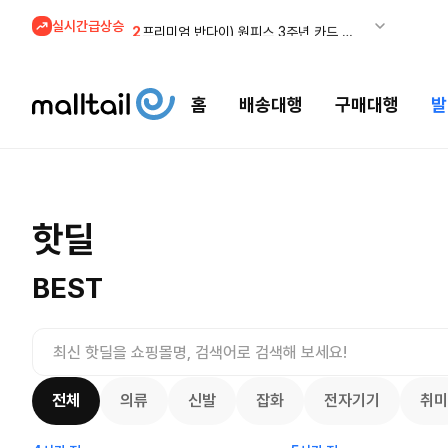
실시간급상승
2
프리미엄 반다이) 원피스 3주년 카드 프리오더 오픈! (인기 상품은 품절·재입고 반복)
3
REI) 아크테릭스 감마 시리즈 아우터 최대 50% 할인
4
줌바웨어 뉴드랍! 올여름 가장 핫한 핑크 컬렉션 런칭
홈
배송대행
구매대행
발
5
스윔아울렛 25% 이상 할인! 수영복·수영용품 특가
1
메이시스) 폴로, 타미힐피거 등 인기 키즈 브랜드 최대 50% 할인!
프리미엄 반
오더 오픈!
메이시스) 폴로, 타미힐피거 등 인기 키즈
핫딜
$
100.
브랜드 최대 50% 할인!
24.75
$
복)
7517
37
3557
7600
BEST
전체
의류
신발
잡화
전자기기
취미