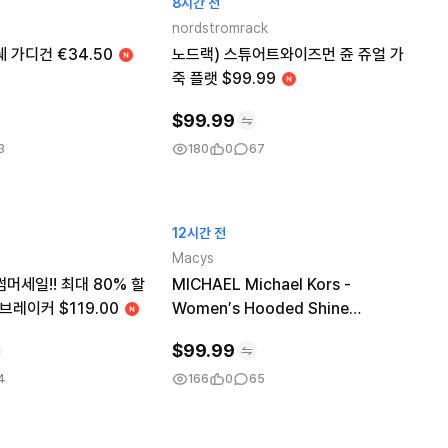
8시간 전
nordstromrack
 가디건 €34.50
노드랙) 스튜어트와이즈먼 쥰 쥬얼 가
죽 플랫 $99.99
$
99.99
3
180
0
67
12시간 전
Macys
머세일!! 최대 80% 할
MICHAEL Michael Kors -
드브레이커 $119.00
Women′s Hooded Shine
Packable Puffer Coat
$
99.99
4
166
0
65