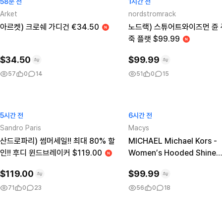
58분 전
1시간 전
Arket
nordstromrack
아르켓) 크로쉐 가디건 €34.50
노드랙) 스튜어트와이즈먼 쥰 
죽 플랫 $99.99
$
34.50
$
99.99
57
0
14
51
0
15
5시간 전
6시간 전
Sandro Paris
Macys
산드로파리) 썸머세일!! 최대 80% 할
MICHAEL Michael Kors -
인!! 후디 윈드브레이커 $119.00
Women′s Hooded Shine
Packable Puffer Coat
$
119.00
$
99.99
71
0
23
56
0
18