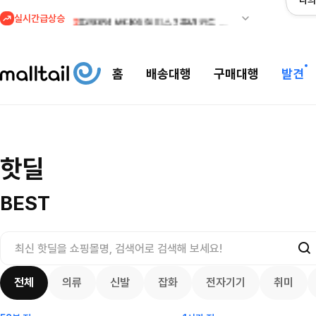
나의
실시간급상승
2
프리미엄 반다이) 원피스 3주년 카드 프리오더 오픈! (인기 상품은 품절·재입고 반복)
3
REI) 아크테릭스 감마 시리즈 아우터 최대 50% 할인
4
줌바웨어 뉴드랍! 올여름 가장 핫한 핑크 컬렉션 런칭
홈
배송대행
구매대행
발견
5
스윔아울렛 25% 이상 할인! 수영복·수영용품 특가
1
메이시스) 폴로, 타미힐피거 등 인기 키즈 브랜드 최대 50% 할인!
프리미엄 반다이)
오더 오픈! (인
메이시스) 폴로, 타미힐피거 등 인기 키즈
핫딜
$
100.00
브랜드 최대 50% 할인!
24.75
$
복)
7417
2436
23
3557
7525
BEST
전체
의류
신발
잡화
전자기기
취미