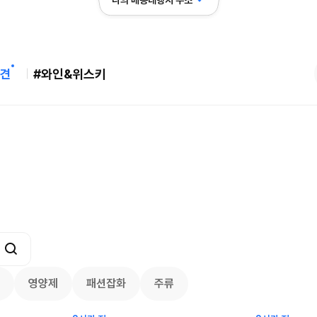
나의 배송대행지 주소
견
#와인&위스키
버리 역대급 특가! 최대 94%
메이시스) 폴로, 타미힐피거 등 인기 키
95
브랜드 최대 50% 할인!
24.75
$
3668
59
105
3557
7794
영양제
패션잡화
주류