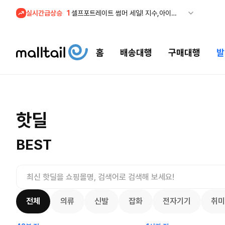
실시간급상승
1
셀프포트레이트 썸머 세일! 지수,아이유 착용 + 관세내 특가
홈
배송대행
구매대행
발
조마샵) 버
셀프포트레이트 썸머 세일! 지수,아이유
핫딜
세일
$
109.
착용 + 관세내 특가
200.00
$
8655
53
4132
8080
BEST
전체
의류
신발
잡화
전자기기
취미