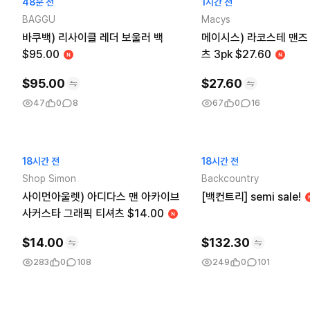
48분 전
1시간 전
BAGGU
Macys
바쿠백) 리사이클 레더 보울러 백
메이시스) 라코스테 맨즈
$95.00
츠 3pk $27.60
$
95.00
$
27.60
47
0
8
67
0
16
18시간 전
18시간 전
Shop Simon
Backcountry
사이먼아울렛) 아디다스 맨 아카이브
[백컨트리] semi sale!
사커스타 그래픽 티셔츠 $14.00
$
14.00
$
132.30
283
0
108
249
0
101