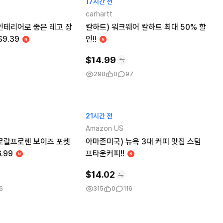
17시간 전
carhartt
인테리어로 좋은 레고 장
칼하트) 워크웨어 칼하트 최대 50% 할
$9.39
인!!
$
14.99
290
0
97
21시간 전
Amazon US
로랄프로렌 보이즈 포켓
아마존미국) 뉴욕 3대 커피 맛집 스텀
.99
프타운커피!!
$
14.02
6
315
0
116