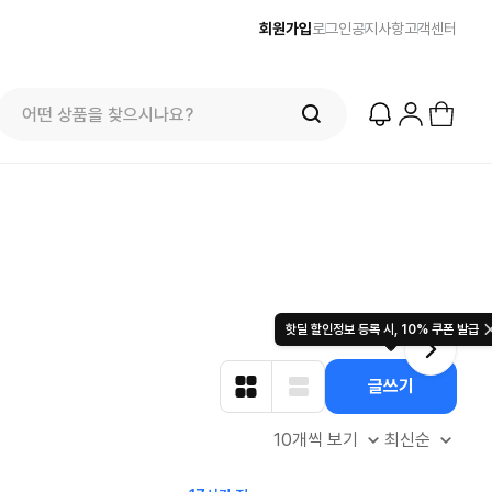
회원가입
로그인
공지사항
고객센터
프리미엄 반다이) 원피스 3주년 카드 프리
오더 오픈! (인기 상품은 품절·재입고 반
즈
줌바웨어
$
100.00
컬렉션 
49.
$
복)
7851
2436
51
825
핫딜 할인정보 등록 시, 10% 쿠폰 발급
글쓰기
10개씩 보기
최신순