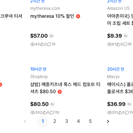
2시간 전
2시간 전
mytheresa.com
Amazon US
 크루넥 티셔
mytheresa 10% 할인
아마존미국) 
미 조립 세트 
$
57.00
$
9.39
43
0
15
61
0
16
19시간 전
20시간 전
Shopbop
Macys
샵밥) 메종키츠네 폭스 헤드 컴포트 티
메이시스) 폴
셔츠 $80.50
폴로셔츠 $36
$
80.50
$
36.99
292
0
110
331
0
11
1
2
3
4
5