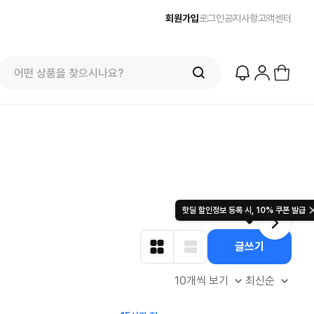
회원가입
로그인
공지사항
고객센터
줌바웨어 뉴드랍! 올여름 가장 핫한 핑크
산드로 F
영
컬렉션 런칭
$
49.00
등 셀럽
124
$
8178
4328
56
847
핫딜 할인정보 등록 시, 10% 쿠폰 발급
글쓰기
10개씩 보기
최신순