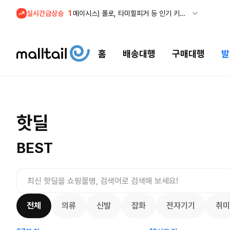
실시간급상승
1
메이시스) 폴로, 타미힐피거 등 인기 키즈 브랜드 최대 50% 할인!
홈
배송대행
구매대행
발
육스) Fina
메이시스) 폴로, 타미힐피거 등 인기 키즈
핫딜
종 마르지
$
110.0
브랜드 최대 50% 할인!
24.75
$
7709
1
3557
7331
BEST
전체
의류
신발
잡화
전자기기
취미