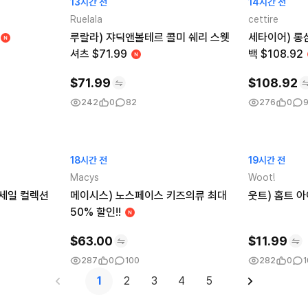
13시간 전
14시간 전
Ruelala
cettire
루랄라) 쟈딕앤볼테르 콜미 쉐리 스웻
세타이어) 롱
셔츠 $71.99
백 $108.92
$
71.99
$
108.92
242
0
82
276
0
9
18시간 전
19시간 전
Macys
Woot!
세일 컬렉션
메이시스) 노스페이스 키즈의류 최대
웃트) 홈트 아
50% 할인!!
$
63.00
$
11.99
287
0
100
282
0
1
1
2
3
4
5