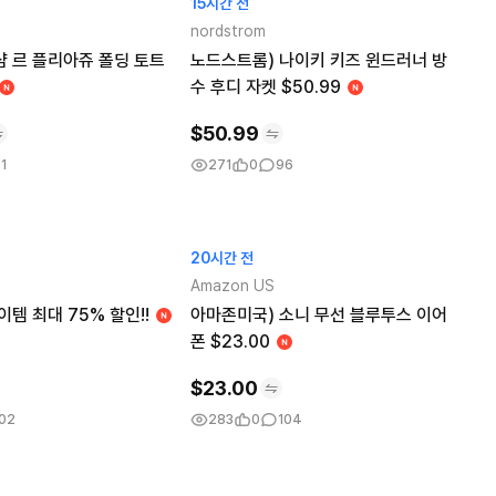
15시간 전
nordstrom
샴 르 플리아쥬 폴딩 토트
노드스트롬) 나이키 키즈 윈드러너 방
수 후디 자켓 $50.99
$
50.99
1
271
0
96
20시간 전
Amazon US
이템 최대 75% 할인!!
아마존미국) 소니 무선 블루투스 이어
폰 $23.00
$
23.00
02
283
0
104