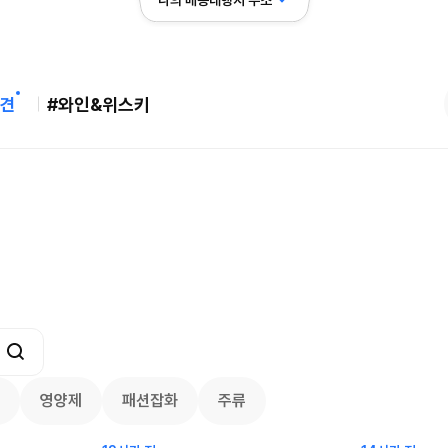
나의 배송대행지 주소
견
#와인&위스키
l Sale! ~80% OFF 겐조, 메
스윔아울렛 25% 이상 할인! 수영복·수
엘라 특가
0
용품 특가
22.75
$
2214
100
61
3812
7950
영양제
패션잡화
주류