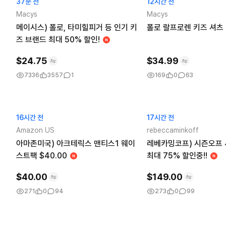
37분 전
12시간 전
Macys
Macys
메이시스) 폴로, 타미힐피거 등 인기 키
폴로 랄프로렌 키즈 셔츠
즈 브랜드 최대 50% 할인!
$
24.75
$
34.99
7336
3557
1
169
0
63
16시간 전
17시간 전
Amazon US
rebeccaminkoff
아마존미국) 아크테릭스 맨티스1 웨이
레베카밍코프) 시즌오프 
스트팩 $40.00
최대 75% 할인중!!
$
40.00
$
149.00
271
0
94
273
0
99