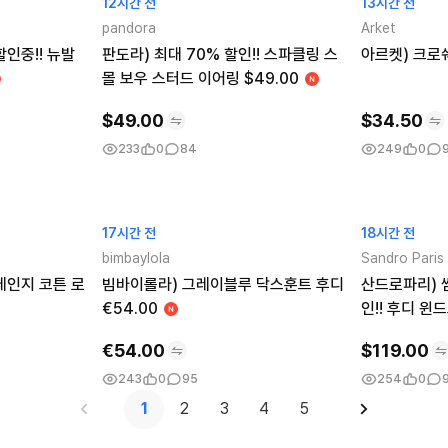
12시간 전
13시간 전
pandora
Arket
할인중!! 뉴발
판도라) 최대 70% 할인!! 스파클링 스
아르켓) 크로쉐
몰 보우 스터드 이어링 $49.00
$
49.00
$
34.50
233
0
84
249
0
17시간 전
18시간 전
bimbaylola
Sandro Paris
체인지 코튼 로
빔바이롤라) 그레이블루 닥스훈트 후디
산드로파리) 썸
€54.00
인!! 후디 윈
€
54.00
$
119.00
243
0
95
254
0
1
2
3
4
5