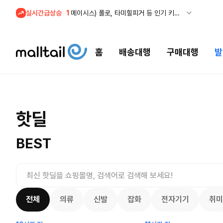
실시간급상승
1
메이시스) 폴로, 타미힐피거 등 인기 키즈 브랜드 최대 50% 할인!
홈
배송대행
구매대행
발
프리미엄 반
오더 오픈!
메이시스) 폴로, 타미힐피거 등 인기 키즈
핫딜
$
100.
브랜드 최대 50% 할인!
24.75
$
복)
7592
46
3557
7648
BEST
전체
의류
신발
잡화
전자기기
취미