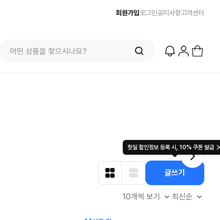
회원가입
로그인
공지사항
고객센터
최대
줌바웨어 뉴드랍! 올여름 가장 핫한 핑크
스윔아울렛
컬렉션 런칭
$
49.00
용품 특
22.
$
8228
4328
59
799
핫딜 할인정보 등록 시, 10% 쿠폰 발급
글쓰기
10개씩 보기
최신순