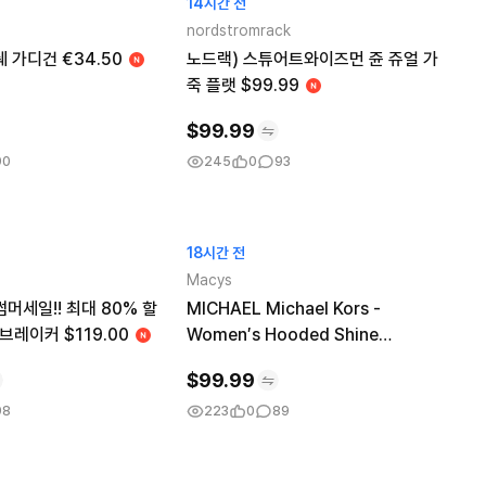
14시간 전
nordstromrack
 가디건 €34.50
노드랙) 스튜어트와이즈먼 쥰 쥬얼 가
죽 플랫 $99.99
$
99.99
90
245
0
93
18시간 전
Macys
머세일!! 최대 80% 할
MICHAEL Michael Kors -
드브레이커 $119.00
Women′s Hooded Shine
Packable Puffer Coat
$
99.99
98
223
0
89