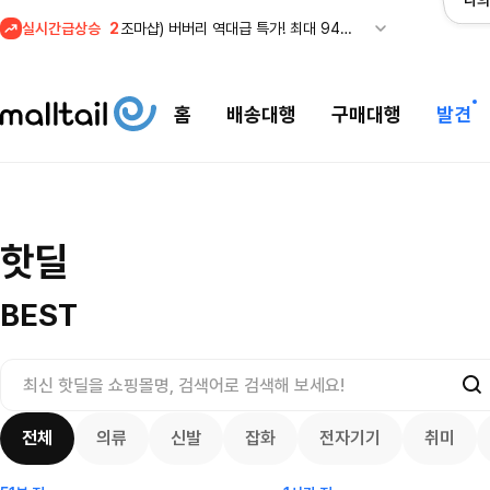
나의
실시간급상승
2
조마샵) 버버리 역대급 특가! 최대 94% 세일
3
메이시스) 폴로, 타미힐피거 등 인기 키즈 브랜드 최대 50% 할인!
4
프리미엄 반다이) 원피스 3주년 카드 프리오더 오픈! (인기 상품은 품절·재입고 반복)
홈
배송대행
구매대행
발견
5
줌바웨어 뉴드랍! 올여름 가장 핫한 핑크 컬렉션 런칭
1
셀프포트레이트 썸머 세일! 지수,아이유 착용 + 관세내 특가
조마샵) 버버리 
셀프포트레이트 썸머 세일! 지수,아이유
핫딜
세일
$
109.95
착용 + 관세내 특가
200.00
$
8307
3668
29
4132
7934
BEST
전체
의류
신발
잡화
전자기기
취미