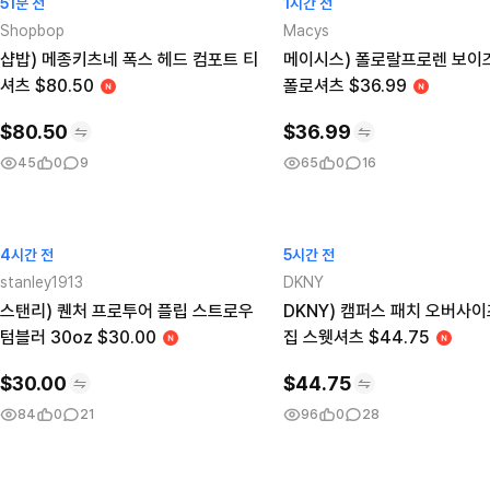
51분 전
1시간 전
Shopbop
Macys
샵밥) 메종키츠네 폭스 헤드 컴포트 티
메이시스) 폴로랄프로렌 보이
셔츠 $80.50
폴로셔츠 $36.99
$
80.50
$
36.99
45
0
9
65
0
16
4시간 전
5시간 전
stanley1913
DKNY
스탠리) 퀜처 프로투어 플립 스트로우
DKNY) 캠퍼스 패치 오버사이
텀블러 30oz $30.00
집 스웻셔츠 $44.75
$
30.00
$
44.75
84
0
21
96
0
28