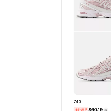
740
$
60.19
48%할인