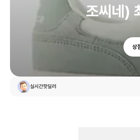
조씨네) 
상
실시간핫딜러