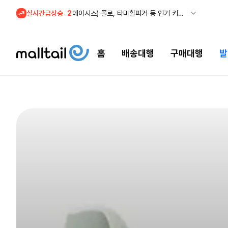
실시간급상승
2
메이시스) 폴로, 타미힐피거 등 인기 키즈 브랜드 최대 50% 할인!
3
프리미엄 반다이) 원피스 3주년 카드 프리오더 오픈! (인기 상품은 품절·재입고 반복)
4
REI) 아크테릭스 감마 시리즈 아우터 최대 50% 할인
홈
배송대행
구매대행
발
5
줌바웨어 뉴드랍! 올여름 가장 핫한 핑크 컬렉션 런칭
1
셀프포트레이트 썸머 세일! 지수,아이유 등 착용 + 관세내 특가