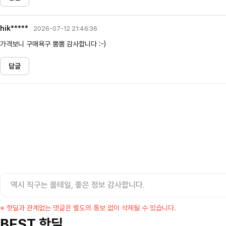
hik*****
2026-07-12 21:46:36
가격보니 구매욕구 뿜뿜 감사합니다 :-)
답글
셀프포트레이트 썸머 세일! 지수,아이유
조마샵) 버버리 역
착용 + 관세내 특가
세일
$
200.00
$
109.95
※ 핫딜과 관계없는 댓글은 별도의 통보 없이 삭제될 수 있습니다.
8124
58
8708
109
BEST 핫딜