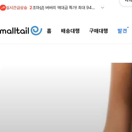
나의
실시간급상승
2
조마샵) 버버리 역대급 특가! 최대 94% 세일
3
메이시스) 폴로, 타미힐피거 등 인기 키즈 브랜드 최대 50% 할인!
4
프리미엄 반다이) 원피스 3주년 카드 프리오더 오픈! (인기 상품은 품절·재입고 반복)
홈
배송대행
구매대행
발견
5
줌바웨어 뉴드랍! 올여름 가장 핫한 핑크 컬렉션 런칭
1
셀프포트레이트 썸머 세일! 지수,아이유 착용 + 관세내 특가