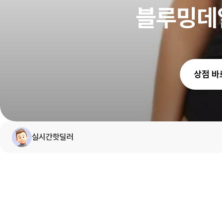
블루밍데일
상점 
실시간핫딜러