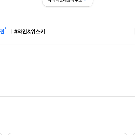
나의 배송대행지 주소
견
#와인&위스키