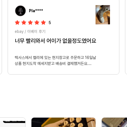
Pla****
5
ebay / 이베이 후기
너무 빨리와서 어이가 없을정도였어요
텍사스에서 캘리에 있는 현지창고로 주문하고 16일날 

상품 현지도착 메세지받고 배송비 결제했거든요.

그런데 17일날 통관 완료메세지가 와서 ???? 내가 다른 상품
을 산게 있나하고 보니 품목명이 제가 몰테일에서 배송대행 주
문한거더라구요.. 물품은 18일날 대한통운으로 받았습니다. 정
말 어처구니 없을정도로 빠르네요 ㅁㅋㅋ 

전 중고상품 구매라 판매자 주소가 텍사스라 가장 근처인 캘리
포니아로 주문한건데 괘념치 않아도 되시는 고객분들은 

델라웨어 추천드립니다. 판매세가 없거든요.
