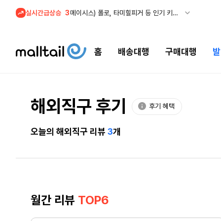
실시간급상승
3
메이시스) 폴로, 타미힐피거 등 인기 키즈 브랜드 최대 50% 할인!
4
프리미엄 반다이) 원피스 3주년 카드 프리오더 오픈! (인기 상품은 품절·재입고 반복)
5
줌바웨어 뉴드랍! 올여름 가장 핫한 핑크 컬렉션 런칭
홈
배송대행
구매대행
발
1
셀프포트레이트 썸머 세일! 지수,아이유 착용 + 관세내 특가
해외직구 후기
후기 혜택
오늘의 해외직구 리뷰
3
개
월간 리뷰
TOP6