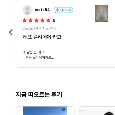
mate94
5
macys / 메이시스 후기
왜 또 폴라에어 카고
왜 같은 돈 내고

누구는 폴라에어카고

누구는 에어프레미아 인지?
지금 떠오르는 후기