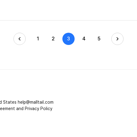
1
2
3
4
5
d States
help@malltail.com
reement and Privacy Policy