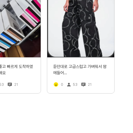
좋고 빠르게 도착하였
듣던대로 고급스럽고 가벼워서 맘
해요
에들어

만족합니다
53
21
0
53
21