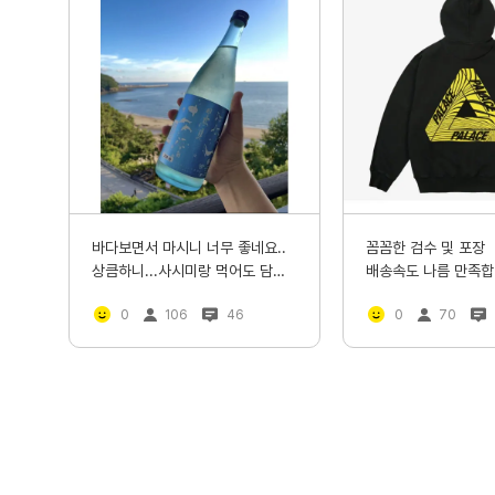
바다보면서 마시니 너무 좋네요..
꼼꼼한 검수 및 포장 

상큼하니...사시미랑 먹어도 담백
배송속도 나름 만족합
한 안주랑 먹어도 아주좋을듯..
0
106
46
0
70