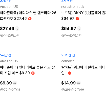
2시간 전
2시간 전
Amazon US
nordstromrack
아마존미국) 아디다스 맨 엔트라다 26
노드랙) DKNY 핏앤플레어 
트랙자켓 $27.46
$64.97
$
27.46
$
64.97
53
0
9
54
0
10
5시간 전
20시간 전
Amazon US
carhartt
아마존미국) 인테리어로 좋은 레고 장
칼하트) 워크웨어 칼하트 최대 
미 조립 세트 $9.39
인!!
$
9.39
$
14.99
70
0
18
296
0
99