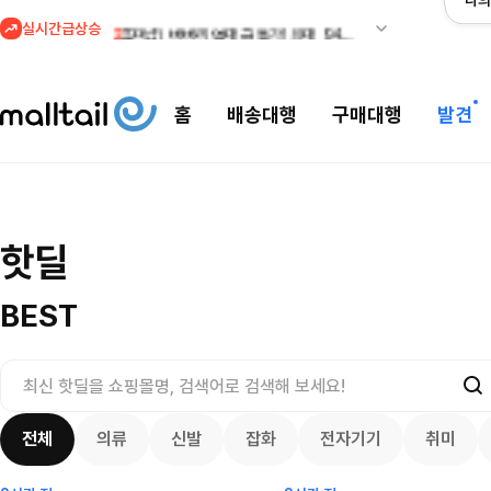
나의
실시간급상승
2
조마샵) 버버리 역대급 특가! 최대 94% 세일
3
메이시스) 폴로, 타미힐피거 등 인기 키즈 브랜드 최대 50% 할인!
4
프리미엄 반다이) 원피스 3주년 카드 프리오더 오픈! (인기 상품은 품절·재입고 반복)
홈
배송대행
구매대행
발견
5
줌바웨어 뉴드랍! 올여름 가장 핫한 핑크 컬렉션 런칭
1
셀프포트레이트 썸머 세일! 지수,아이유 착용 + 관세내 특가
조마샵) 버버리 
셀프포트레이트 썸머 세일! 지수,아이유
핫딜
세일
$
109.95
착용 + 관세내 특가
200.00
$
8676
366
55
4132
8099
BEST
전체
의류
신발
잡화
전자기기
취미