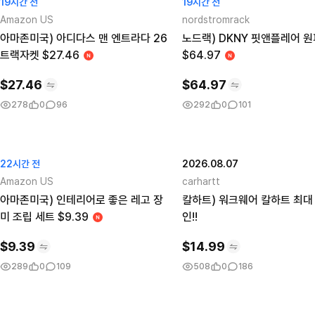
19시간 전
19시간 전
Amazon US
nordstromrack
아마존미국) 아디다스 맨 엔트라다 26
노드랙) DKNY 핏앤플레어 
트랙자켓 $27.46
$64.97
$
27.46
$
64.97
278
0
96
292
0
101
22시간 전
2026.08.07
Amazon US
carhartt
아마존미국) 인테리어로 좋은 레고 장
칼하트) 워크웨어 칼하트 최대 
미 조립 세트 $9.39
인!!
$
9.39
$
14.99
289
0
109
508
0
186