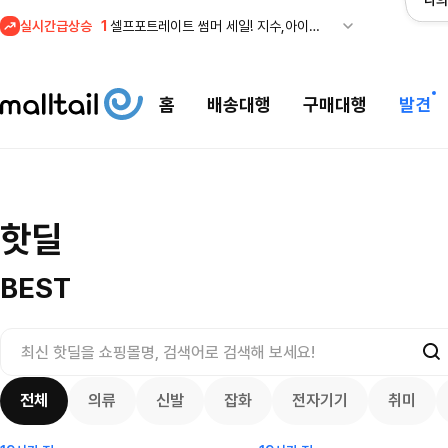
나의
실시간급상승
1
셀프포트레이트 썸머 세일! 지수,아이유 착용 + 관세내 특가
홈
배송대행
구매대행
발견
조마샵) 버버리 
셀프포트레이트 썸머 세일! 지수,아이유
핫딜
세일
$
109.95
착용 + 관세내 특가
200.00
$
8800
366
76
4132
8208
BEST
전체
의류
신발
잡화
전자기기
취미