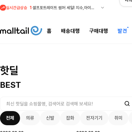
나의
실시간급상승
1
셀프포트레이트 썸머 세일! 지수,아이유 착용 + 관세내 특가
홈
배송대행
구매대행
발견
조마샵) 버버리 
셀프포트레이트 썸머 세일! 지수,아이유
핫딜
세일
$
109.95
착용 + 관세내 특가
200.00
$
8879
366
84
4132
8264
BEST
전체
의류
신발
잡화
전자기기
취미