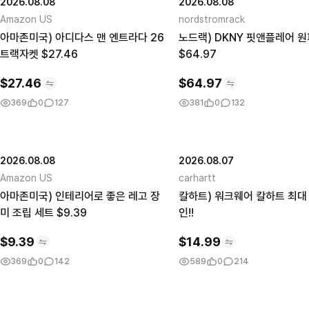
2026.08.08
2026.08.08
Amazon US
nordstromrack
아마존미국) 아디다스 맨 엔트라다 26
노드랙) DKNY 핏앤플레어 
트랙자켓 $27.46
$64.97
$
27.46
$
64.97
369
0
127
381
0
132
2026.08.08
2026.08.07
Amazon US
carhartt
아마존미국) 인테리어로 좋은 레고 장
칼하트) 워크웨어 칼하트 최대 
미 조립 세트 $9.39
인!!
$
9.39
$
14.99
369
0
142
589
0
214