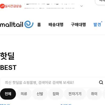
나의
실시간급상승
2
메이시스) 폴로, 타미힐피거 등 인기 키즈 브랜드 최대 50% 할인!
3
프리미엄 반다이) 원피스 3주년 카드 프리오더 오픈! (인기 상품은 품절·재입고 반복)
4
REI) 아크테릭스 감마 시리즈 아우터 최대 50% 할인
홈
배송대행
구매대행
발견
5
줌바웨어 뉴드랍! 올여름 가장 핫한 핑크 컬렉션 런칭
1
셀프포트레이트 썸머 세일! 지수,아이유 등 착용 + 관세내 특가
메이시스) 폴로,
셀프포트레이트 썸머 세일! 지수,아이유
핫딜
브랜드 최대 50%
$
24.75
등 착용 + 관세내 특가
200.00
$
7673
3557
17
4132
7876
BEST
전체
의류
신발
잡화
전자기기
취미