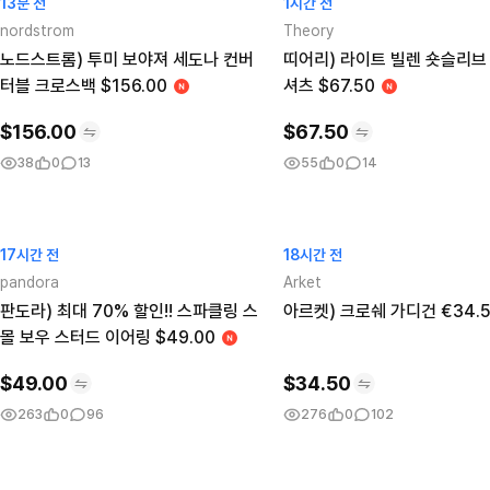
13분 전
1시간 전
nordstrom
Theory
노드스트롬) 투미 보야져 세도나 컨버
띠어리) 라이트 빌렌 숏슬리브
터블 크로스백 $156.00
셔츠 $67.50
$
156.00
$
67.50
38
0
13
55
0
14
17시간 전
18시간 전
pandora
Arket
판도라) 최대 70% 할인!! 스파클링 스
아르켓) 크로쉐 가디건 €34.
몰 보우 스터드 이어링 $49.00
$
49.00
$
34.50
263
0
96
276
0
102