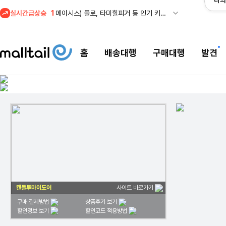
나의
실시간급상승
1
메이시스) 폴로, 타미힐피거 등 인기 키즈 브랜드 최대 50% 할인!
홈
배송대행
구매대행
발견
캔들투마이도어
사이트 바로가기
구매 결제방법
상품후기 보기
할인정보 보기
할인코드 적용방법