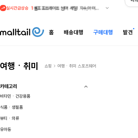
나의
실시간급상승
2
조마샵) 버버리 역대급 특가! 최대 94% 세일
3
메이시스) 폴로, 타미힐피거 등 인기 키즈 브랜드 최대 50% 할인!
4
프리미엄 반다이) 원피스 3주년 카드 프리오더 오픈! (인기 상품은 품절·재입고 반복)
홈
배송대행
구매대행
발견
5
줌바웨어 뉴드랍! 올여름 가장 핫한 핑크 컬렉션 런칭
1
셀프포트레이트 썸머 세일! 지수,아이유 착용 + 관세내 특가
여행ㆍ취미
쇼핑
여행ㆍ취미
스포츠웨어
카테고리
비타민ㆍ건강용품
식품ㆍ생필품
뷰티ㆍ의류
유아동