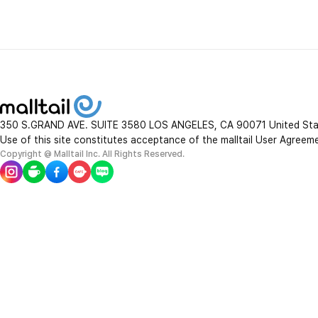
new balance
lacoste
SAN
J.Lindeberg
Thorne Research
350 S.GRAND AVE. SUITE 3580 LOS ANGELES, CA 90071 United St
Use of this site constitutes acceptance of the malltail User Agreem
Q tips
Copyright @ Malltail Inc. All Rights Reserved.
Nexgard
Wine Chiller
Dr.Mercola
Stelton
Huy Fong
Theraflu