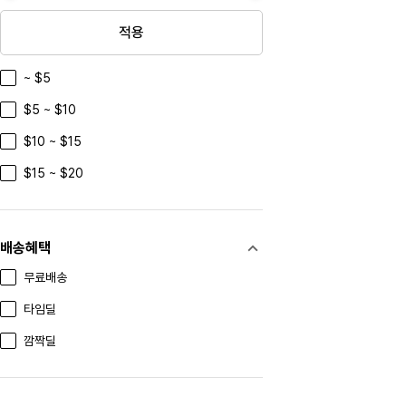
yanghedaqu
적용
xiaohutushen
~ $5
Azienda Agricola Tua Rita
$5 ~ $10
Kurokirishima
$10 ~ $15
Paradise Herbs
$15 ~ $20
TAOBAO
Marc Jacobs
Portmeirion
배송혜택
WEDGWOOD
무료배송
Finnemma
타임딜
Nutricost
깜짝딜
Anthon Berg
MARC NEW YORK ANDREW MARC