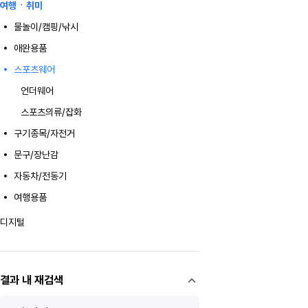
여행ㆍ취미
물놀이/캠핑/낚시
애완용품
스포츠웨어
언더웨어
스포츠의류/잡화
구기종목/자전거
문구/장난감
자동차/전동기
여행용품
디지털
결과 내 재검색