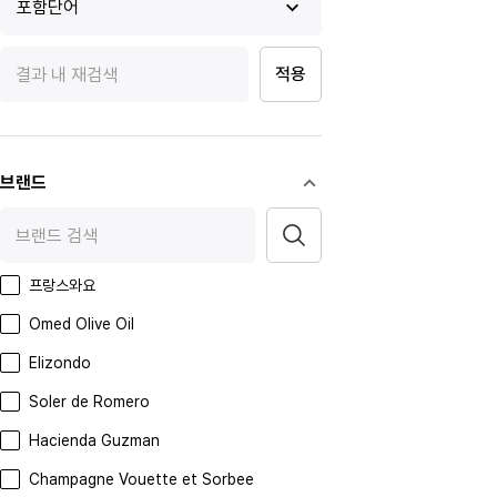
포함단어
적용
브랜드
프랑스와요
Omed Olive Oil
Elizondo
Soler de Romero
Hacienda Guzman
Champagne Vouette et Sorbee