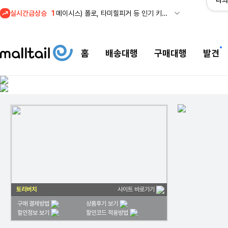
나의
실시간급상승
1
메이시스) 폴로, 타미힐피거 등 인기 키즈 브랜드 최대 50% 할인!
홈
배송대행
구매대행
발견
토리버치
사이트 바로가기
구매 결제방법
상품후기 보기
할인정보 보기
할인코드 적용방법