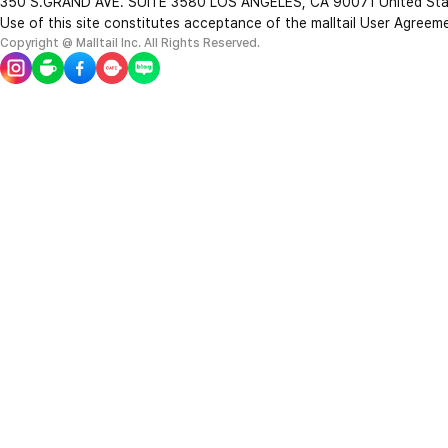
350 S.GRAND AVE. SUITE 3580 LOS ANGELES, CA 90071 United St
Use of this site constitutes acceptance of the malltail User Agreem
Copyright @ Malltail Inc. All Rights Reserved.