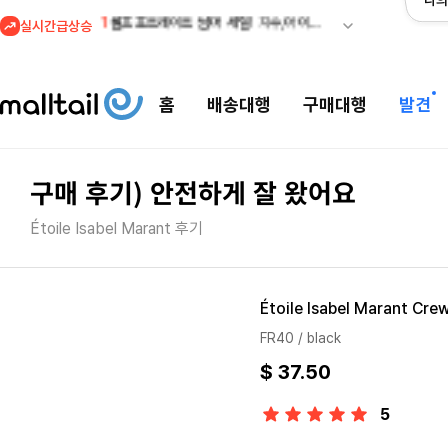
나의
실시간급상승
2
조마샵) 버버리 역대급 특가! 최대 94% 세일
3
메이시스) 폴로, 타미힐피거 등 인기 키즈 브랜드 최대 50% 할인!
4
프리미엄 반다이) 원피스 3주년 카드 프리오더 오픈! (인기 상품은 품절·재입고 반복)
홈
배송대행
구매대행
발견
5
줌바웨어 뉴드랍! 올여름 가장 핫한 핑크 컬렉션 런칭
1
셀프포트레이트 썸머 세일! 지수,아이유 착용 + 관세내 특가
구매 후기) 안전하게 잘 왔어요
Étoile Isabel Marant 후기
Étoile Isabel Marant Crew
FR40 / black
$ 37.50
5