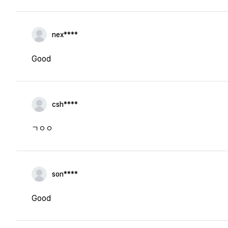
nex****
Good
csh****
ㄱㅇㅇ
son****
Good