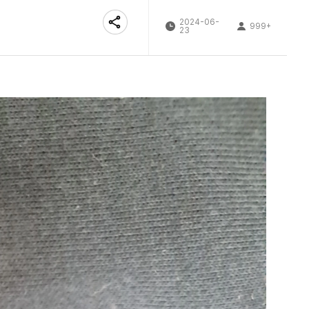
2024-06-
999+
23