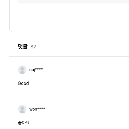
댓글
82
naj****
Good
won****
좋아요