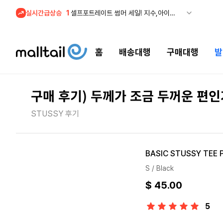
실시간급상승
2
조마샵) 버버리 역대급 특가! 최대 94% 세일
3
메이시스) 폴로, 타미힐피거 등 인기 키즈 브랜드 최대 50% 할인!
4
프리미엄 반다이) 원피스 3주년 카드 프리오더 오픈! (인기 상품은 품절·재입고 반복)
홈
배송대행
구매대행
발
5
줌바웨어 뉴드랍! 올여름 가장 핫한 핑크 컬렉션 런칭
1
셀프포트레이트 썸머 세일! 지수,아이유 착용 + 관세내 특가
구매 후기) 두께가 조금 두꺼운 편인
STUSSY 후기
BASIC STUSSY TEE 
S / Black
$ 45.00
5