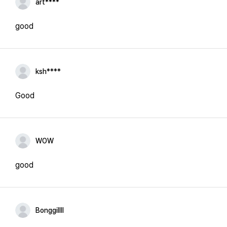
art****
good
ksh****
Good
WOW
good
Bonggillll