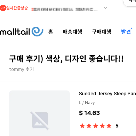
나의
실시간급상승
2
프리미엄 반다이) 원피스 3주년 카드 프리오더 오픈! (인기 상품은 품절·재입고 반복)
3
REI) 아크테릭스 감마 시리즈 아우터 최대 50% 할인
4
줌바웨어 뉴드랍! 올여름 가장 핫한 핑크 컬렉션 런칭
홈
배송대행
구매대행
발견
5
스윔아울렛 25% 이상 할인! 수영복·수영용품 특가
1
메이시스) 폴로, 타미힐피거 등 인기 키즈 브랜드 최대 50% 할인!
구매 후기) 색상, 디자인 좋습니다!!
tommy 후기
Sueded Jersey Sleep Pan
L / Navy
$ 14.63
5