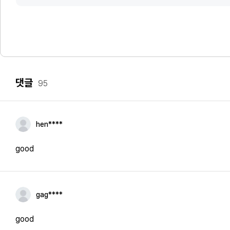
댓글
95
hen****
good
gag****
good