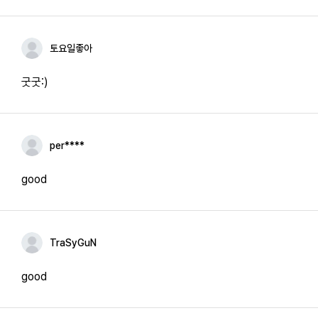
토요일좋아
굿굿:)
per****
good
TraSyGuN
good