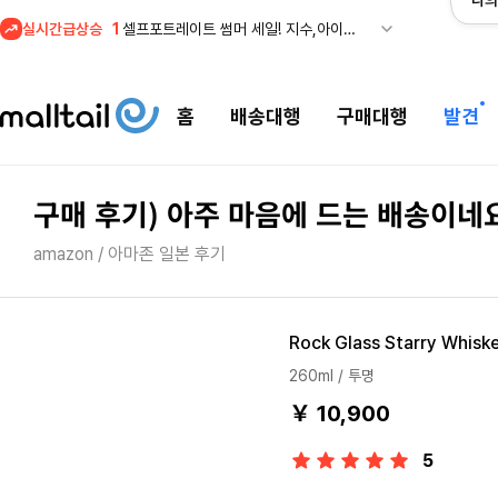
나의
실시간급상승
2
조마샵) 버버리 역대급 특가! 최대 94% 세일
3
메이시스) 폴로, 타미힐피거 등 인기 키즈 브랜드 최대 50% 할인!
4
프리미엄 반다이) 원피스 3주년 카드 프리오더 오픈! (인기 상품은 품절·재입고 반복)
홈
배송대행
구매대행
발견
5
줌바웨어 뉴드랍! 올여름 가장 핫한 핑크 컬렉션 런칭
1
셀프포트레이트 썸머 세일! 지수,아이유 착용 + 관세내 특가
구매 후기) 아주 마음에 드는 배송이네
amazon / 아마존 일본 후기
Rock Glass Starry Whiske
260ml / 투명
￥ 10,900
5