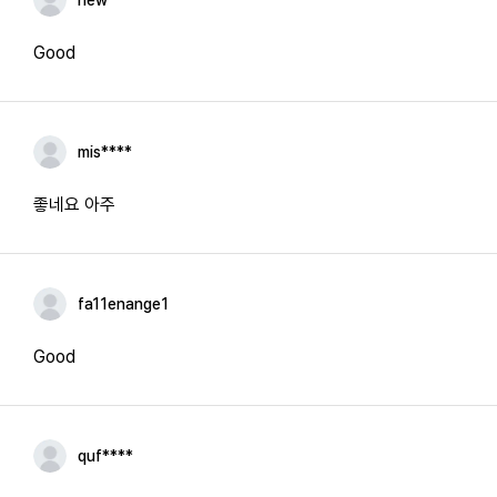
new****
Good
mis****
좋네요 아주
fa11enange1
Good
quf****