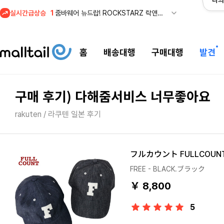
나의
1
줌바웨어 뉴드랍! ROCKSTARZ 락앤롤 컬렉션 공개
실시간급상승
2
셀프포트레이트 썸머 세일! 지수,아이유 착용 + 관세내 특가
3
조마샵) 버버리 역대급 특가! 최대 94% 세일
4
메이시스) 폴로, 타미힐피거 등 인기 키즈 브랜드 최대 50% 할인!
홈
배송대행
구매대행
발견
5
프리미엄 반다이) 원피스 3주년 카드 프리오더 오픈! (인기 상품은 품절·재입고 반복)
1
줌바웨어 뉴드랍! ROCKSTARZ 락앤롤 컬렉션 공개
구매 후기) 다해줌서비스 너무좋아요
rakuten / 라쿠텐 일본 후기
フルカウント FULLCOU
FREE - BLACK.ブラック
￥ 8,800
5