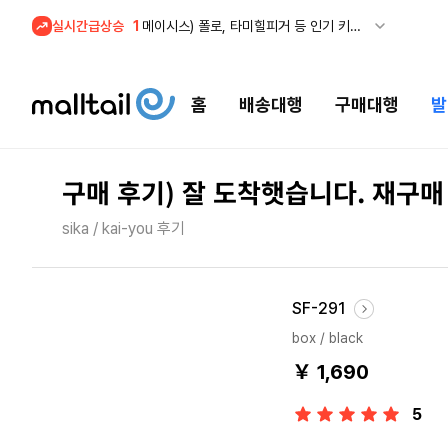
실시간급상승
1
메이시스) 폴로, 타미힐피거 등 인기 키즈 브랜드 최대 50% 할인!
홈
배송대행
구매대행
발
구매 후기) 잘 도착햇습니다. 재구매
sika / kai-you 후기
SF-291
box / black
￥ 1,690
5