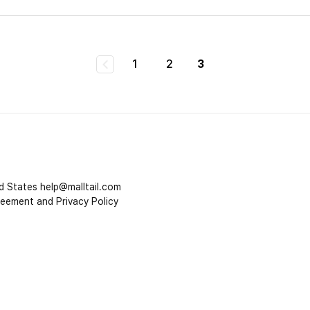
3
1
2
d States
help@malltail.com
reement and Privacy Policy