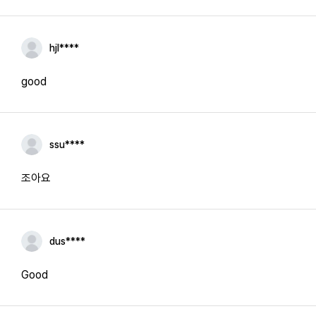
hjl****
good
ssu****
조아요
dus****
Good