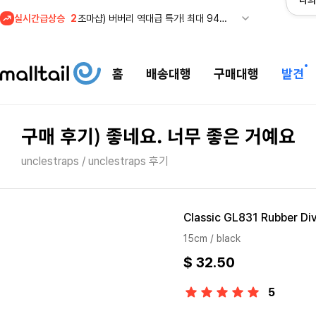
나의
실시간급상승
2
조마샵) 버버리 역대급 특가! 최대 94% 세일
3
메이시스) 폴로, 타미힐피거 등 인기 키즈 브랜드 최대 50% 할인!
4
프리미엄 반다이) 원피스 3주년 카드 프리오더 오픈! (인기 상품은 품절·재입고 반복)
홈
배송대행
구매대행
발견
5
줌바웨어 뉴드랍! 올여름 가장 핫한 핑크 컬렉션 런칭
1
셀프포트레이트 썸머 세일! 지수,아이유 착용 + 관세내 특가
구매 후기) 좋네요. 너무 좋은 거예요
unclestraps / unclestraps 후기
Classic GL831 Rubber Div
15cm / black
$ 32.50
5