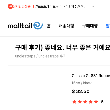
실시간급상승
2
조마샵) 버버리 역대급 특가! 최대 94% 세일
3
메이시스) 폴로, 타미힐피거 등 인기 키즈 브랜드 최대 50% 할인!
4
프리미엄 반다이) 원피스 3주년 카드 프리오더 오픈! (인기 상품은 품절·재입고 반복)
홈
배송대행
구매대행
발
5
줌바웨어 뉴드랍! 올여름 가장 핫한 핑크 컬렉션 런칭
1
셀프포트레이트 썸머 세일! 지수,아이유 착용 + 관세내 특가
구매 후기) 좋네요. 너무 좋은 거예
unclestraps / unclestraps 후기
Classic GL831 Rubbe
15cm / black
$ 32.50
5