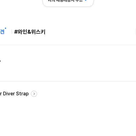
나의 배송대행지 주소
견
#와인&위스키
요
r Diver Strap