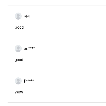
처리
Good
asi****
good
jic****
Wow