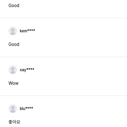
Good
kem****
Good
say****
Wow
blu****
좋아요