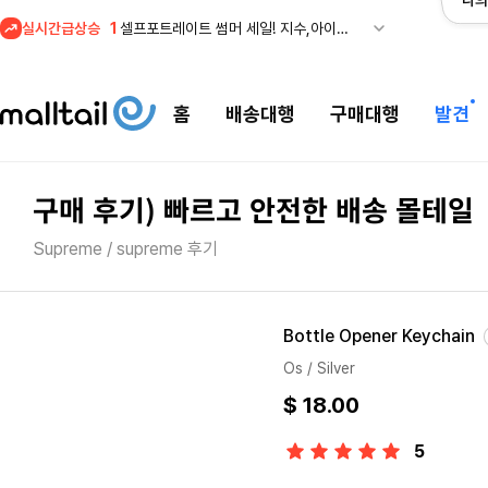
나의
실시간급상승
2
조마샵) 버버리 역대급 특가! 최대 94% 세일
3
메이시스) 폴로, 타미힐피거 등 인기 키즈 브랜드 최대 50% 할인!
4
프리미엄 반다이) 원피스 3주년 카드 프리오더 오픈! (인기 상품은 품절·재입고 반복)
홈
배송대행
구매대행
발견
5
줌바웨어 뉴드랍! 올여름 가장 핫한 핑크 컬렉션 런칭
1
셀프포트레이트 썸머 세일! 지수,아이유 착용 + 관세내 특가
구매 후기) 빠르고 안전한 배송 몰테일
Supreme / supreme 후기
Bottle Opener Keychain
Os / Silver
$ 18.00
5