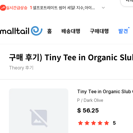
나의
1
셀프포트레이트 썸머 세일! 지수,아이유 착용 + 관세내 특가
실시간급상승
2
조마샵) 버버리 역대급 특가! 최대 94% 세일
3
메이시스) 폴로, 타미힐피거 등 인기 키즈 브랜드 최대 50% 할인!
홈
배송대행
구매대행
발견
4
프리미엄 반다이) 원피스 3주년 카드 프리오더 오픈! (인기 상품은 품절·재입고 반복)
5
줌바웨어 뉴드랍! 올여름 가장 핫한 핑크 컬렉션 런칭
1
셀프포트레이트 썸머 세일! 지수,아이유 착용 + 관세내 특가
구매 후기) Tiny Tee in Organic Sl
Theory 후기
Tiny Tee in Organic Slub
P / Dark Olive
$ 56.25
5