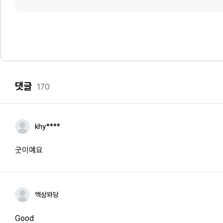
댓글
170
khy****
굿이예요
액상꽈당
Good