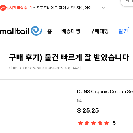
나의
1
셀프포트레이트 썸머 세일! 지수,아이유 착용 + 관세내 특가
실시간급상승
2
조마샵) 버버리 역대급 특가! 최대 94% 세일
3
메이시스) 폴로, 타미힐피거 등 인기 키즈 브랜드 최대 50% 할인!
홈
배송대행
구매대행
발견
4
프리미엄 반다이) 원피스 3주년 카드 프리오더 오픈! (인기 상품은 품절·재입고 반복)
5
줌바웨어 뉴드랍! 올여름 가장 핫한 핑크 컬렉션 런칭
1
셀프포트레이트 썸머 세일! 지수,아이유 착용 + 관세내 특가
구매 후기) 물건 빠르게 잘 받았습니다
duns / kids-scandinavian-shop 후기
DUNS Organic Cotton Sec
80
$ 25.25
5