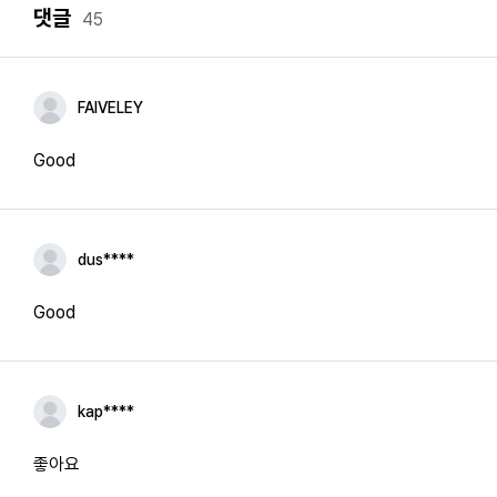
댓글
45
FAIVELEY
Good
dus****
Good
kap****
좋아요