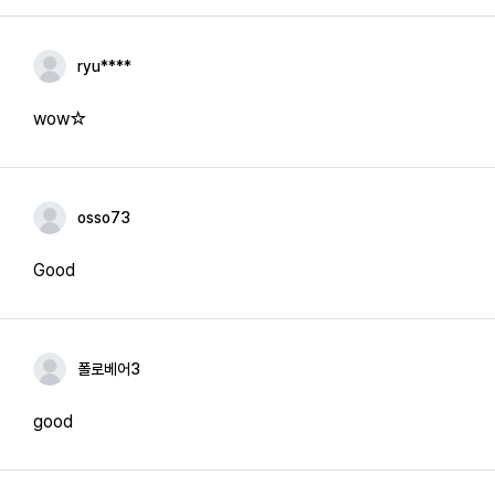
ryu****
wow☆
osso73
Good
폴로베어3
good