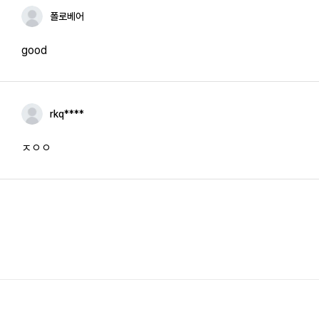
폴로베어
good
rkq****
ㅈㅇㅇ