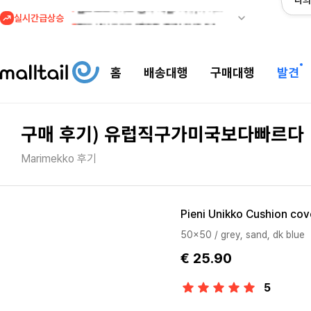
나의
실시간급상승
2
조마샵) 버버리 역대급 특가! 최대 94% 세일
3
메이시스) 폴로, 타미힐피거 등 인기 키즈 브랜드 최대 50% 할인!
4
프리미엄 반다이) 원피스 3주년 카드 프리오더 오픈! (인기 상품은 품절·재입고 반복)
홈
배송대행
구매대행
발견
5
줌바웨어 뉴드랍! 올여름 가장 핫한 핑크 컬렉션 런칭
1
셀프포트레이트 썸머 세일! 지수,아이유 착용 + 관세내 특가
구매 후기) 유럽직구가미국보다빠르다
Marimekko 후기
Pieni Unikko Cushion co
50x50 / grey, sand, dk blue
€ 25.90
5