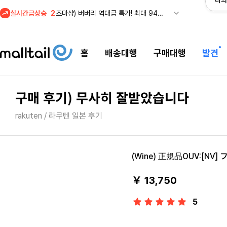
나의
실시간급상승
3
메이시스) 폴로, 타미힐피거 등 인기 키즈 브랜드 최대 50% 할인!
4
프리미엄 반다이) 원피스 3주년 카드 프리오더 오픈! (인기 상품은 품절·재입고 반복)
5
줌바웨어 뉴드랍! 올여름 가장 핫한 핑크 컬렉션 런칭
홈
배송대행
구매대행
발견
1
셀프포트레이트 썸머 세일! 지수,아이유 착용 + 관세내 특가
구매 후기) 무사히 잘받았습니다
rakuten / 라쿠텐 일본 후기
(Wine) 正規品OUV:[N
￥ 13,750
5