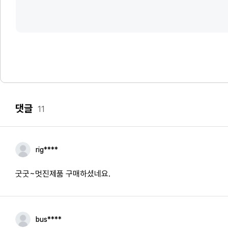
댓글
11
rig****
굿굿~멋진제품 구매하셨네요.
bus****