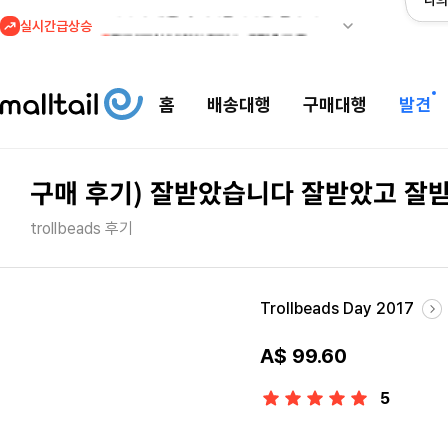
나의
실시간급상승
3
프리미엄 반다이) 원피스 3주년 카드 프리오더 오픈! (인기 상품은 품절·재입고 반복)
4
REI) 아크테릭스 감마 시리즈 아우터 최대 50% 할인
5
줌바웨어 뉴드랍! 올여름 가장 핫한 핑크 컬렉션 런칭
홈
배송대행
구매대행
발견
1
셀프포트레이트 썸머 세일! 지수,아이유 등 착용 + 관세내 특가
구매 후기) 잘받았습니다 잘받았고 
trollbeads 후기
Trollbeads Day 2017
A$ 99.60
5