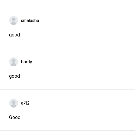
smalasha
good
hardy
good
a가2
Good