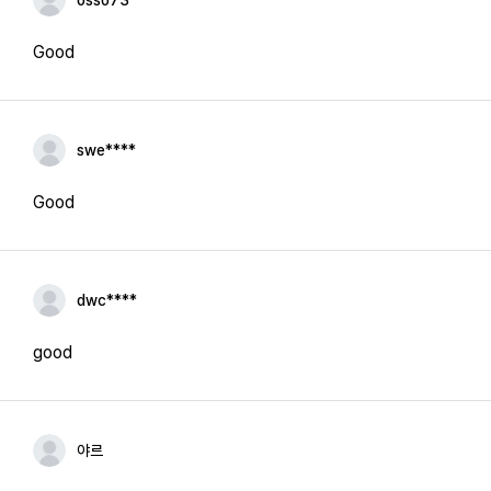
osso73
Good
swe****
Good
dwc****
good
야르