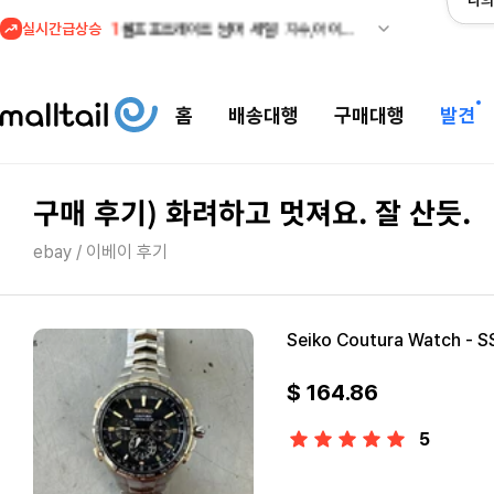
나의
실시간급상승
2
조마샵) 버버리 역대급 특가! 최대 94% 세일
3
메이시스) 폴로, 타미힐피거 등 인기 키즈 브랜드 최대 50% 할인!
4
프리미엄 반다이) 원피스 3주년 카드 프리오더 오픈! (인기 상품은 품절·재입고 반복)
홈
배송대행
구매대행
발견
5
줌바웨어 뉴드랍! 올여름 가장 핫한 핑크 컬렉션 런칭
1
셀프포트레이트 썸머 세일! 지수,아이유 착용 + 관세내 특가
구매 후기) 화려하고 멋져요. 잘 산듯.
ebay / 이베이 후기
Seiko Coutura Watch - 
$ 164.86
5