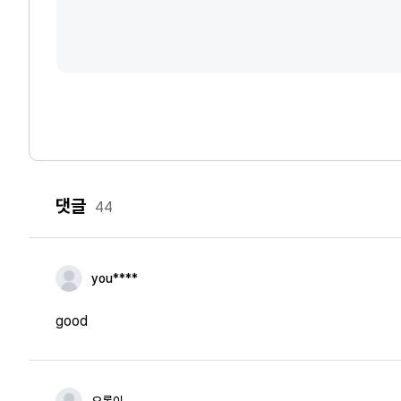
댓글
44
you****
good