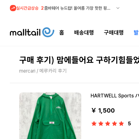
실시간급상승
2
줌바웨어 뉴드랍! 올여름 가장 핫한 핑크 컬렉션 런칭
3
산드로 FINAL SALE! 제니·윤은혜·박보영 등 셀럽 착용템 할인
4
스윔아울렛 25% 이상 할인! 수영복·수영용품 특가
홈
배송대행
구매대행
발
5
메이시스) 폴로 랄프 로렌 Final Sale 최대 66% 할인!
1
육스) Final Sale! ~80% OFF 겐조, 메종 마르지엘라 특가
구매 후기) 맘에들어요 구하기힘들
mercari / 메루카리 후기
HARTWELL Spor
￥ 1,500
5