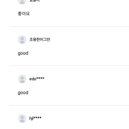
요롱이
좋아요
조용한머그잔
good
edo****
good
hjl****