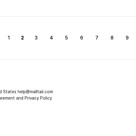
2
1
3
4
5
6
7
8
9
d States
help@malltail.com
reement and Privacy Policy