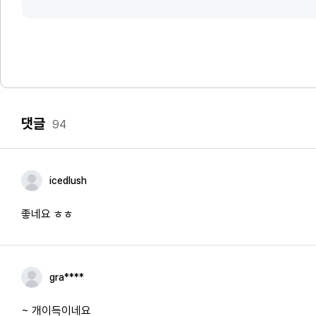
댓글
94
icedlush
좋네요 ㅎㅎ
gra****
~ 개이득이네요