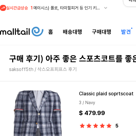
나의
1
메이시스) 폴로, 타미힐피거 등 인기 키즈 브랜드 최대 50% 할인!
실시간급상승
2
프리미엄 반다이) 원피스 3주년 카드 프리오더 오픈! (인기 상품은 품절·재입고 반복)
3
REI) 아크테릭스 감마 시리즈 아우터 최대 50% 할인
4
줌바웨어 뉴드랍! 올여름 가장 핫한 핑크 컬렉션 런칭
홈
배송대행
구매대행
발견
5
스윔아울렛 25% 이상 할인! 수영복·수영용품 특가
1
메이시스) 폴로, 타미힐피거 등 인기 키즈 브랜드 최대 50% 할인!
구매 후기) 아주 좋은 스포츠코트를 좋
saksoff5th / 삭스오프피프스 후기
Classic plaid soprtscoat
3 / Navy
$ 479.99
5