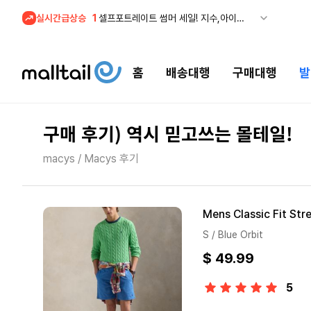
실시간급상승
2
조마샵) 버버리 역대급 특가! 최대 94% 세일
3
메이시스) 폴로, 타미힐피거 등 인기 키즈 브랜드 최대 50% 할인!
4
프리미엄 반다이) 원피스 3주년 카드 프리오더 오픈! (인기 상품은 품절·재입고 반복)
홈
배송대행
구매대행
발
5
줌바웨어 뉴드랍! 올여름 가장 핫한 핑크 컬렉션 런칭
1
셀프포트레이트 썸머 세일! 지수,아이유 착용 + 관세내 특가
구매 후기) 역시 믿고쓰는 몰테일!
macys / Macys 후기
S / Blue Orbit
$ 49.99
5