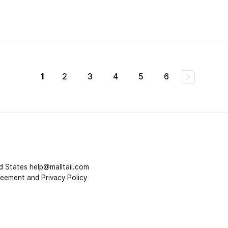
1
2
3
4
5
6
d States
help@malltail.com
reement and Privacy Policy