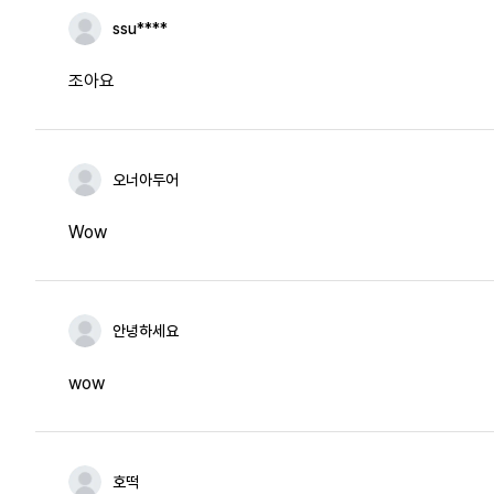
ssu****
조아요
오너아두어
Wow
안녕하세요
wow
호떡