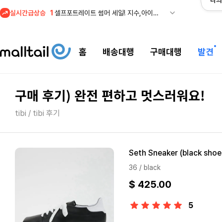
나의
1
셀프포트레이트 썸머 세일! 지수,아이유 착용 + 관세내 특가
실시간급상승
2
조마샵) 버버리 역대급 특가! 최대 94% 세일
3
메이시스) 폴로, 타미힐피거 등 인기 키즈 브랜드 최대 50% 할인!
4
프리미엄 반다이) 원피스 3주년 카드 프리오더 오픈! (인기 상품은 품절·재입고 반복)
홈
배송대행
구매대행
발견
5
줌바웨어 뉴드랍! 올여름 가장 핫한 핑크 컬렉션 런칭
1
셀프포트레이트 썸머 세일! 지수,아이유 착용 + 관세내 특가
구매 후기) 완전 편하고 멋스러워요!
tibi / tibi 후기
Seth Sneaker (black shoe
36 / black
$ 425.00
5