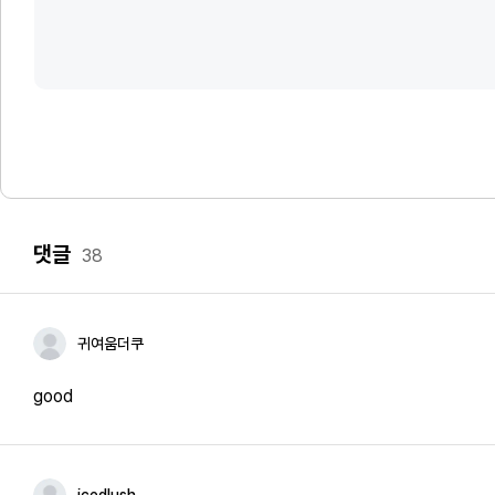
댓글
38
귀여움더쿠
good