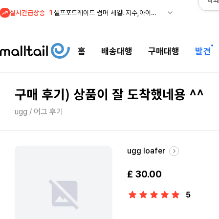
나의
1
셀프포트레이트 썸머 세일! 지수,아이유 착용 + 관세내 특가
실시간급상승
2
조마샵) 버버리 역대급 특가! 최대 94% 세일
3
메이시스) 폴로, 타미힐피거 등 인기 키즈 브랜드 최대 50% 할인!
홈
배송대행
구매대행
발견
4
프리미엄 반다이) 원피스 3주년 카드 프리오더 오픈! (인기 상품은 품절·재입고 반복)
5
줌바웨어 뉴드랍! 올여름 가장 핫한 핑크 컬렉션 런칭
1
셀프포트레이트 썸머 세일! 지수,아이유 착용 + 관세내 특가
구매 후기) 상품이 잘 도착했네용 ^^
ugg / 어그 후기
ugg loafer
£ 30.00
5