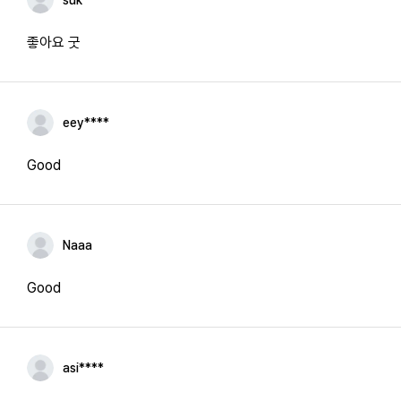
suk****
좋아요 굿
eey****
Good
Naaa
Good
asi****