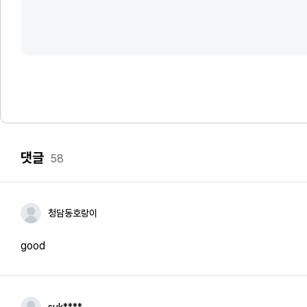
댓글
58
청담동호랑이
good