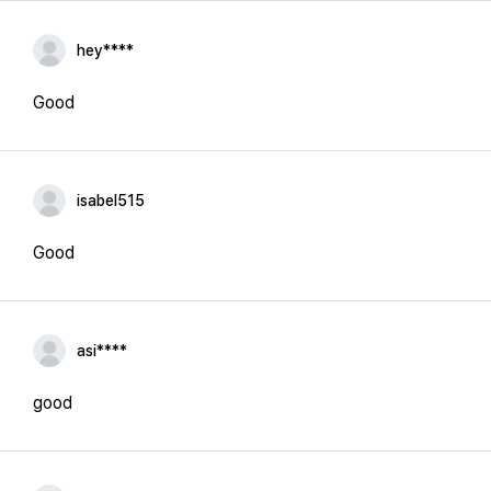
hey****
Good
isabel515
Good
asi****
good