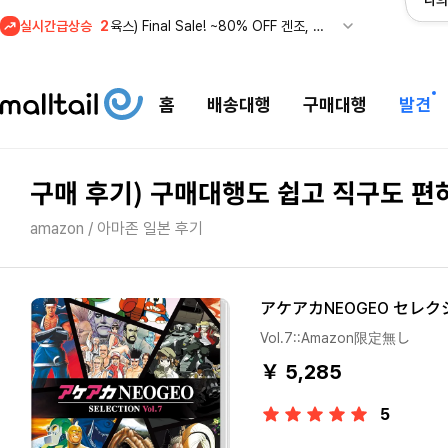
나의
실시간급상승
2
육스) Final Sale! ~80% OFF 겐조, 메종 마르지엘라 특가
3
조마샵) 버버리 역대급 특가! 최대 94% 세일
4
메이시스) 폴로, 타미힐피거 등 인기 키즈 브랜드 최대 50% 할인!
홈
배송대행
구매대행
발견
5
프리미엄 반다이) 원피스 3주년 카드 프리오더 오픈! (인기 상품은 품절·재입고 반복)
1
줌바웨어 뉴드랍! ROCKSTARZ 락앤롤 컬렉션 공개
구매 후기) 구매대행도 쉽고 직구도 
amazon / 아마존 일본 후기
アケアカNEOGEO セレクション
Vol.7::Amazon限定無し
￥ 5,285
5