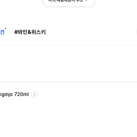
나의 배송대행지 주소
견
#와인&위스키
iginjo 720ml