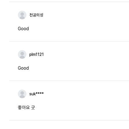
천공의성
Good
plm1121
Good
suk****
좋아요 굿