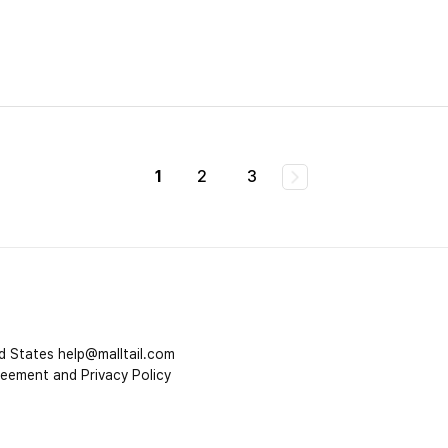
1
2
3
d States
help@malltail.com
reement and Privacy Policy