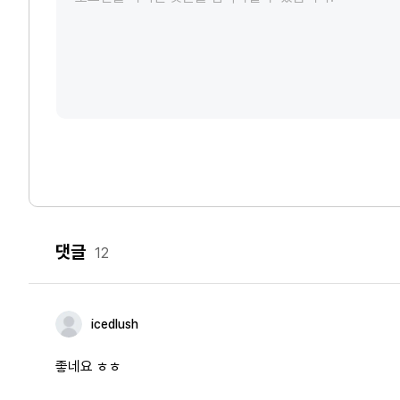
댓글
12
icedlush
좋네요 ㅎㅎ