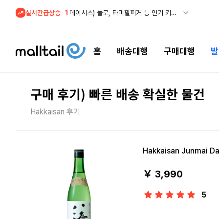
1
메이시스) 폴로, 타미힐피거 등 인기 키즈 브랜드 최대 50% 할인!
실시간급상승
2
프리미엄 반다이) 원피스 3주년 카드 프리오더 오픈! (인기 상품은 품절·재입고 반복)
3
REI) 아크테릭스 감마 시리즈 아우터 최대 50% 할인
4
줌바웨어 뉴드랍! 올여름 가장 핫한 핑크 컬렉션 런칭
홈
배송대행
구매대행
발
5
스윔아울렛 25% 이상 할인! 수영복·수영용품 특가
1
메이시스) 폴로, 타미힐피거 등 인기 키즈 브랜드 최대 50% 할인!
구매 후기) 빠른 배송 확실한 물건
Hakkaisan 후기
Hakkaisan Junmai Da
￥ 3,990
5