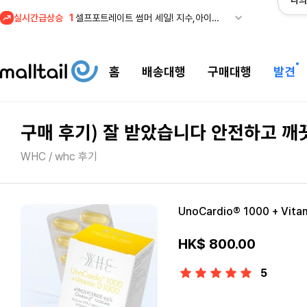
나의
1
셀프포트레이트 썸머 세일! 지수,아이유 착용 + 관세내 특가
실시간급상승
2
조마샵) 버버리 역대급 특가! 최대 94% 세일
3
메이시스) 폴로, 타미힐피거 등 인기 키즈 브랜드 최대 50% 할인!
홈
배송대행
구매대행
발견
4
프리미엄 반다이) 원피스 3주년 카드 프리오더 오픈! (인기 상품은 품절·재입고 반복)
5
줌바웨어 뉴드랍! 올여름 가장 핫한 핑크 컬렉션 런칭
1
셀프포트레이트 썸머 세일! 지수,아이유 착용 + 관세내 특가
구매 후기) 잘 받았습니다 안전하고 
WHC / whc 후기
UnoCardio® 1000 + Vita
HK$ 800.00
5