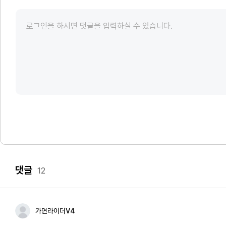
댓글
12
가면라이더V4