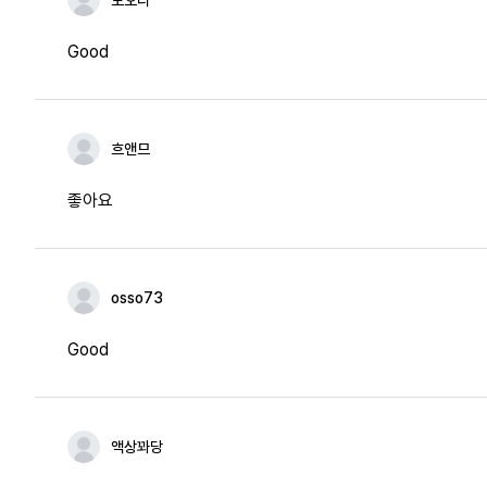
토오리
Good
흐앤므
좋아요
osso73
Good
액상꽈당