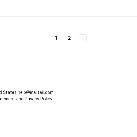
1
2
d States
help@malltail.com
reement and Privacy Policy