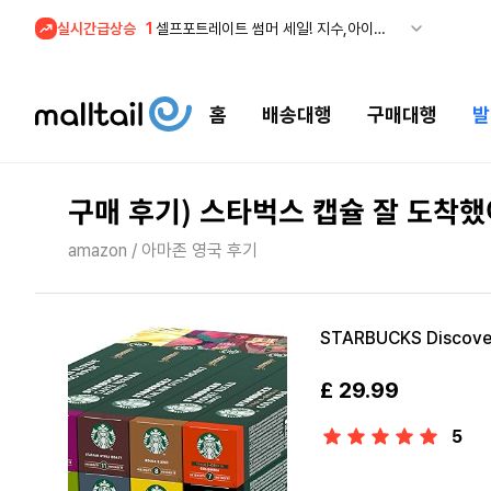
실시간급상승
2
조마샵) 버버리 역대급 특가! 최대 94% 세일
3
메이시스) 폴로, 타미힐피거 등 인기 키즈 브랜드 최대 50% 할인!
4
프리미엄 반다이) 원피스 3주년 카드 프리오더 오픈! (인기 상품은 품절·재입고 반복)
홈
배송대행
구매대행
발
5
줌바웨어 뉴드랍! 올여름 가장 핫한 핑크 컬렉션 런칭
1
셀프포트레이트 썸머 세일! 지수,아이유 착용 + 관세내 특가
구매 후기) 스타벅스 캡슐 잘 도착
amazon / 아마존 영국 후기
STARBUCKS Discovery
£ 29.99
5