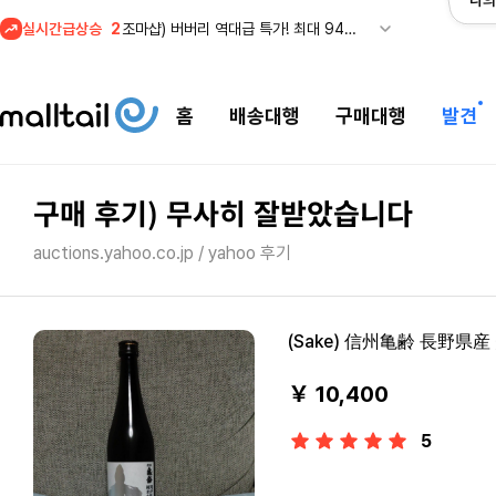
나의
실시간급상승
3
메이시스) 폴로, 타미힐피거 등 인기 키즈 브랜드 최대 50% 할인!
4
프리미엄 반다이) 원피스 3주년 카드 프리오더 오픈! (인기 상품은 품절·재입고 반복)
5
줌바웨어 뉴드랍! 올여름 가장 핫한 핑크 컬렉션 런칭
홈
배송대행
구매대행
발견
1
셀프포트레이트 썸머 세일! 지수,아이유 착용 + 관세내 특가
구매 후기) 무사히 잘받았습니다
auctions.yahoo.co.jp / yahoo 후기
(Sake) 信州亀齢 長野県産
￥ 10,400
5