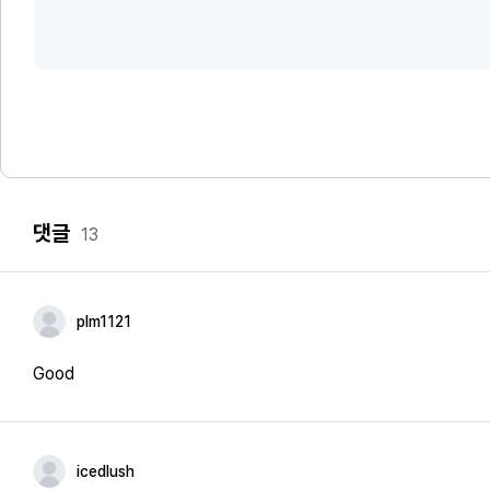
댓글
13
plm1121
Good
icedlush