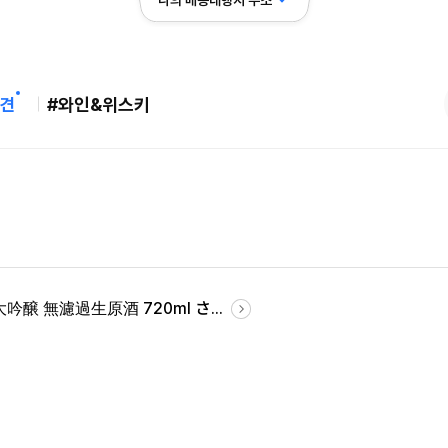
나의 배송대행지 주소
견
#와인&위스키
大吟醸 無濾過生原酒 720ml さ...