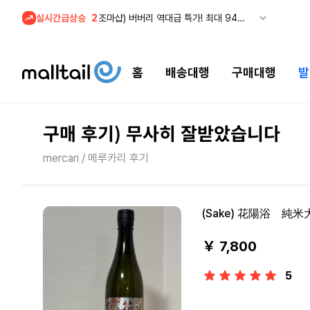
실시간급상승
3
메이시스) 폴로, 타미힐피거 등 인기 키즈 브랜드 최대 50% 할인!
4
프리미엄 반다이) 원피스 3주년 카드 프리오더 오픈! (인기 상품은 품절·재입고 반복)
5
줌바웨어 뉴드랍! 올여름 가장 핫한 핑크 컬렉션 런칭
홈
배송대행
구매대행
발
1
셀프포트레이트 썸머 세일! 지수,아이유 착용 + 관세내 특가
구매 후기) 무사히 잘받았습니다
mercari / 메루카리 후기
(Sake) 花陽浴 純米
￥ 7,800
5