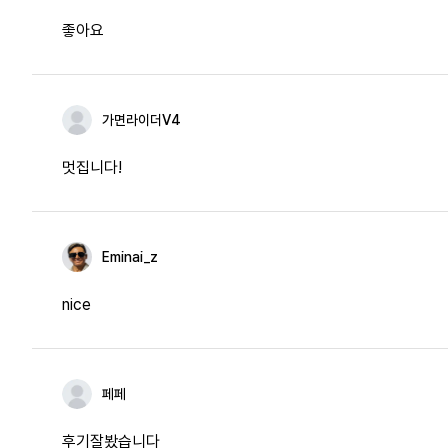
좋아요
가면라이더V4
멋집니다!
Eminai_z
nice
페페
후기잘봤습니다