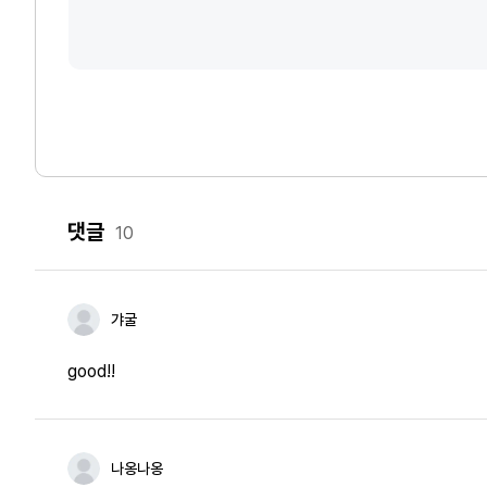
댓글
10
갸굴
good!!
나옹나옹