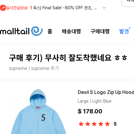
나의
1
육스) Final Sale! ~80% OFF 겐조, 메종 마르지엘라 특가
실시간급상승
2
줌바웨어 뉴드랍! 올여름 가장 핫한 핑크 컬렉션 런칭
3
산드로 FINAL SALE! 제니·윤은혜·박보영 등 셀럽 착용템 할인
홈
배송대행
구매대행
발견
4
스윔아울렛 25% 이상 할인! 수영복·수영용품 특가
5
메이시스) 폴로 랄프 로렌 Final Sale 최대 66% 할인!
1
육스) Final Sale! ~80% OFF 겐조, 메종 마르지엘라 특가
구매 후기) 무사히 잘도착했네요 ㅎㅎ
supreme / supreme 후기
Devil S Logo Zip Up Hoo
Large / Light Blue
$ 178.00
5