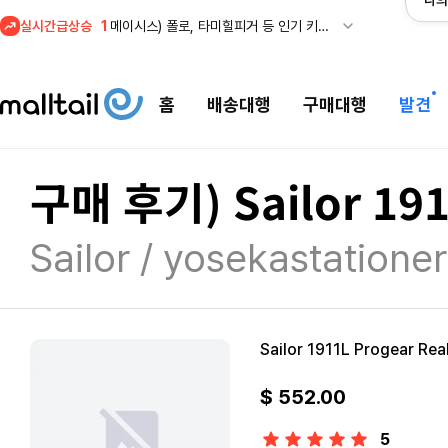
나의
실시간급상승
2
프리미엄 반다이) 원피스 3주년 카드 프리오더 오픈! (인기 상품은 품절·재입고 반복)
3
REI) 아크테릭스 감마 시리즈 아우터 최대 50% 할인
4
줌바웨어 뉴드랍! 올여름 가장 핫한 핑크 컬렉션 런칭
홈
배송대행
구매대행
발견
5
스윔아울렛 25% 이상 할인! 수영복·수영용품 특가
1
메이시스) 폴로, 타미힐피거 등 인기 키즈 브랜드 최대 50% 할인!
구매 후기) Sailor 1911
Sailor / yosekastation
Sailor 1911L Progear Rea
$ 552.00
5